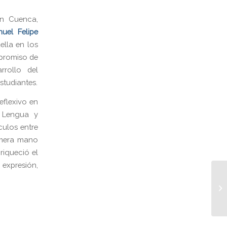
en Cuenca,
uel Felipe
lla en los
mpromiso de
rrollo del
estudiantes.
eflexivo en
e Lengua y
nculos entre
rimera mano
riqueció el
 expresión,