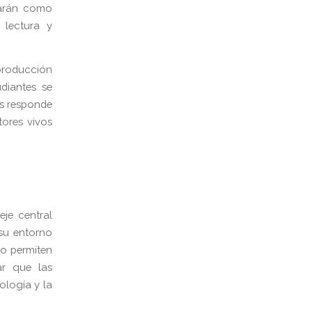
zarán como
 lectura y
producción
diantes se
es responde
ores vivos
je central
su entorno
no permiten
ar que las
logía y la