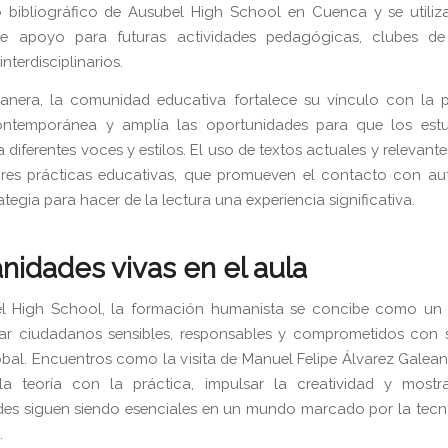
o bibliográfico de Ausubel High School en Cuenca y se utili
de apoyo para futuras actividades pedagógicas, clubes de
nterdisciplinarios.
anera, la comunidad educativa fortalece su vínculo con la 
 contemporánea y amplía las oportunidades para que los estu
 diferentes voces y estilos. El uso de textos actuales y relevant
ores prácticas educativas, que promueven el contacto con aut
tegia para hacer de la lectura una experiencia significativa.
idades vivas en el aula
l High School, la formación humanista se concibe como un e
ar ciudadanos sensibles, responsables y comprometidos con 
obal. Encuentros como la visita de Manuel Felipe Álvarez Galea
la teoría con la práctica, impulsar la creatividad y mostr
es siguen siendo esenciales en un mundo marcado por la tecno
.