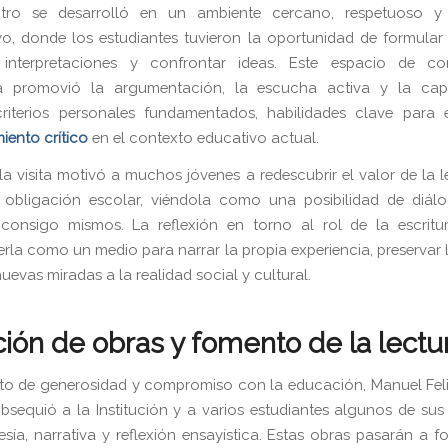
tro se desarrolló en un ambiente cercano, respetuoso y
ivo, donde los estudiantes tuvieron la oportunidad de formular
 interpretaciones y confrontar ideas. Este espacio de co
 promovió la argumentación, la escucha activa y la ca
riterios personales fundamentados, habilidades clave para e
iento crítico
en el contexto educativo actual.
la visita motivó a muchos jóvenes a redescubrir el valor de la 
a obligación escolar, viéndola como una posibilidad de diál
onsigo mismos. La reflexión en torno al rol de la escritur
la como un medio para narrar la propia experiencia, preservar
uevas miradas a la realidad social y cultural.
ión de obras y fomento de la lectu
o de generosidad y compromiso con la educación, Manuel Feli
sequió a la Institución y a varios estudiantes algunos de sus 
sía, narrativa y reflexión ensayística. Estas obras pasarán a f