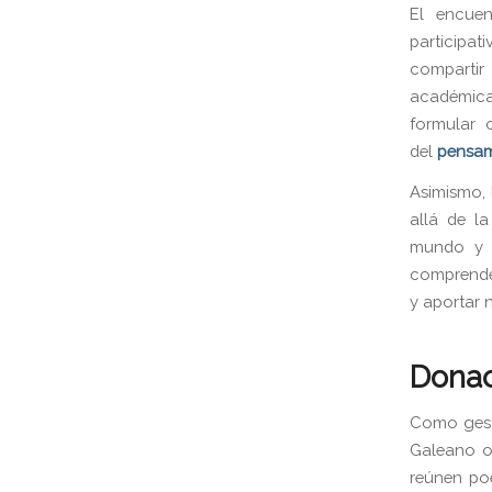
El encuen
participat
compartir
académica
formular c
del
pensam
Asimismo, 
allá de l
mundo y c
comprender
y aportar n
Donac
Como gest
Galeano ob
reúnen poe