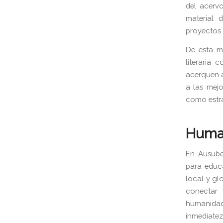
del acerv
material 
proyectos i
De esta m
literaria
acerquen a
a las mej
como estra
Human
En Ausube
para educ
local y gl
conectar 
humanidad
inmediatez