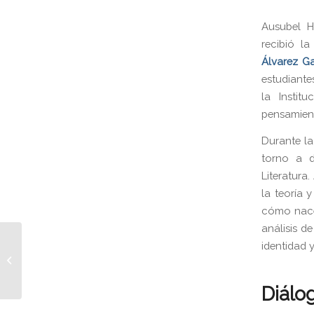
Ausubel H
recibió la
Álvarez G
estudiante
la Instit
pensamiento
Durante la
torno a d
Literatura.
la teoría 
cómo nace 
análisis d
identidad 
Campaña Solidaria
Estudiantil | Ausubel
High School
Diálog