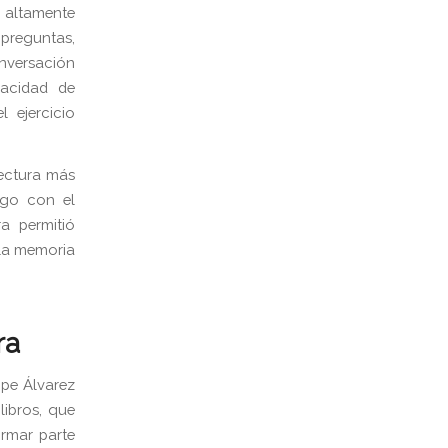
 altamente
 preguntas,
nversación
pacidad de
l ejercicio
lectura más
ogo con el
a permitió
 la memoria
ra
pe Álvarez
libros, que
ormar parte