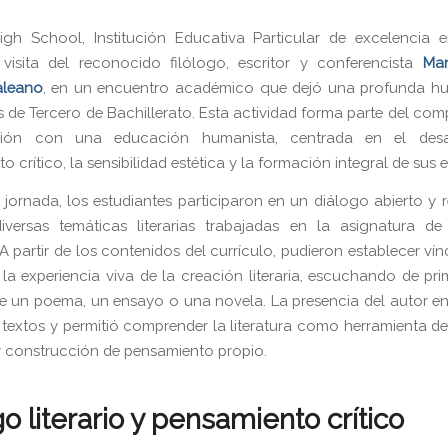
igh School, Institución Educativa Particular de excelencia 
 visita del reconocido filólogo, escritor y conferencista
Man
aleano
, en un encuentro académico que dejó una profunda hue
s de Tercero de Bachillerato. Esta actividad forma parte del co
ución con una educación humanista, centrada en el desa
 crítico, la sensibilidad estética y la formación integral de sus 
 jornada, los estudiantes participaron en un diálogo abierto y r
iversas temáticas literarias trabajadas en la asignatura d
 A partir de los contenidos del currículo, pudieron establecer ví
y la experiencia viva de la creación literaria, escuchando de p
un poema, un ensayo o una novela. La presencia del autor en
e textos y permitió comprender la literatura como herramienta de
y construcción de pensamiento propio.
o literario y pensamiento crítico