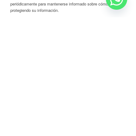
periódicamente para mantenerse informado sobre cómo estamos
protegiendo su información.
Aceptación de la Política de Privacidad
Al usar nuestro sitio web y nuestros servicios, acepta las
prácticas descritas en esta Política de Privacidad.
Para más información, por favor contáctenos a:
Ausubel High School
Dirección:
Octavio Tobías Toledo y Cesar Andrade y Cordero
Correo
electrónico:
secretariaausubel@ausubelhighschool.edu.ec
Teléfono:
096 740 0011
CONTACTO